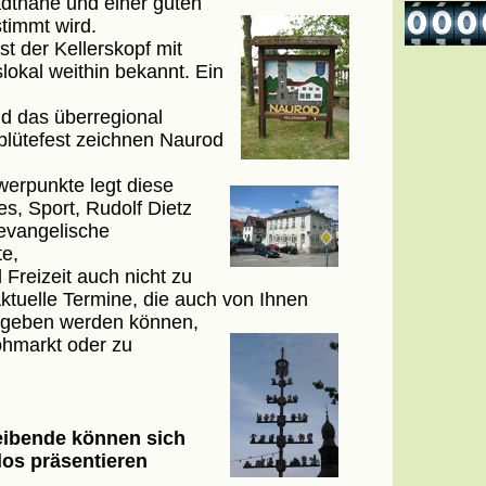
dtnähe und einer guten
timmt wird.
st der Kellerskopf mit
lokal weithin bekannt. Ein
d das überregional
blütefest zeichnen Naurod
erpunkte legt
diese
es, Sport, Rudolf Dietz
evangelische
te,
Freizeit auch nicht zu
tuelle Termine, die auch von Ihnen
gegeben werden
können,
lohmarkt oder zu
ibende können sich
los präsentieren