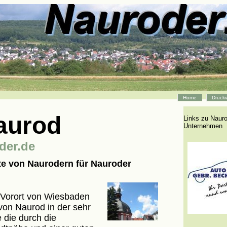
Home
Druckv
aurod
Links zu Naur
Unternehmen
.de
eite von Naurodern für Nauroder
r Vorort von Wiesbaden
l von Naurod in der sehr
 die durch die