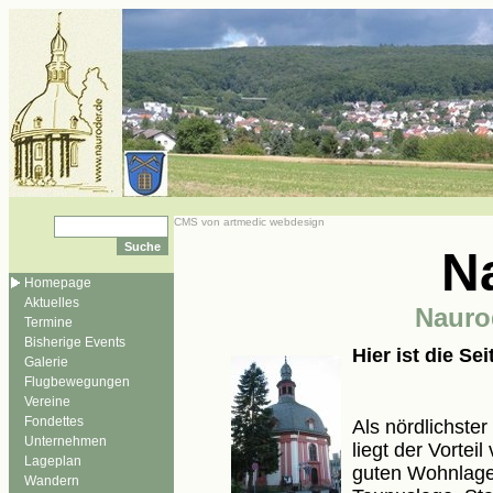
CMS von artmedic webdesign
N
Homepage
Aktuelles
Nauroder
Termine
Bisherige Events
Hier ist die S
Galerie
Flugbewegungen
Vereine
Fondettes
Als nördlichste
Unternehmen
liegt der Vortei
Lageplan
guten Wohnlage
Wandern