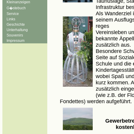
Taunuslage, Sta
Kleinanzeigen
Infrastruktur
bes
G�stebuch
Als Wanderziel i
Service
seinem
Ausflugs
Links
Geschichte
reges
Unterhaltung
Vereinsleben un
Souvenirs
bekannte Äppel
Impressum
zusätzlich aus.
Besondere Schw
Seite auf Sozial
Schule und die 
Kindertagesstät
wo
be
i
Spaß und 
kurz kommen. Ak
zusätzlich ein
(wie z.B. der F
Fondettes) werden aufgeführt.
Gewerbetre
kosten