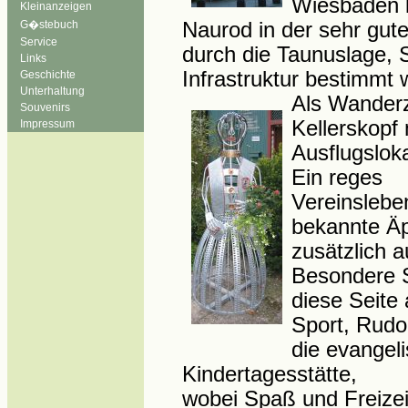
Wiesbaden li
Kleinanzeigen
G�stebuch
Naurod in der sehr gut
Service
durch die Taunuslage, 
Links
Infrastruktur
bestimmt w
Geschichte
Unterhaltung
Als Wanderzi
Souvenirs
Kellerskopf
Impressum
Ausflugsloka
Ein reges
Vereinslebe
bekannte Äp
zusätzlich a
Besondere 
diese Seite 
Sport, Rudo
die evangel
Kindertagesstätte,
wo
be
i
Spaß und Freizei