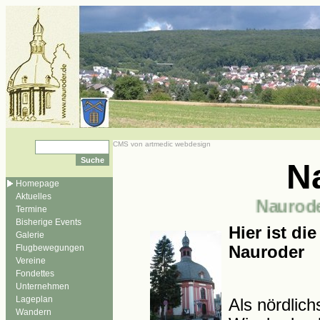
CMS von artmedic webdesign
N
Homepage
Aktuelles
Nauroder.
Termine
Bisherige Events
Hier ist di
Galerie
Flugbewegungen
Nauroder
Vereine
Fondettes
Unternehmen
Lageplan
Als nördlich
Wandern